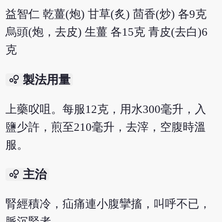
益智仁 乾薑(炮) 甘草(炙) 茴香(炒) 各9克
烏頭(炮，去皮) 生薑 各15克 青皮(去白)6
克
bubble_chart
製法用量
上藥㕮咀。每服12克，用水300毫升，入
鹽少許，煎至210毫升，去滓，空腹時溫
服。
bubble_chart
主治
腎經積冷，疝痛連小腹攣搐，叫呼不已，
脈沉緊者。