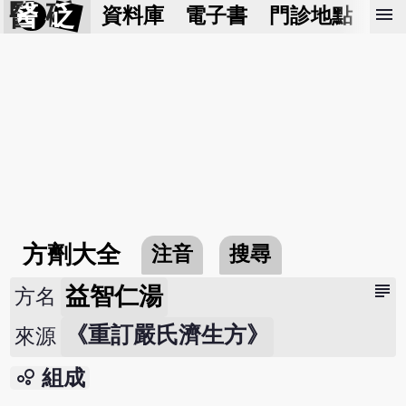
醫 砭
menu
資料庫
電子書
門診地點
預
方劑大全
注音
搜尋
subject
益智仁湯
方名
《重訂嚴氏濟生方》
來源
bubble_chart
組成