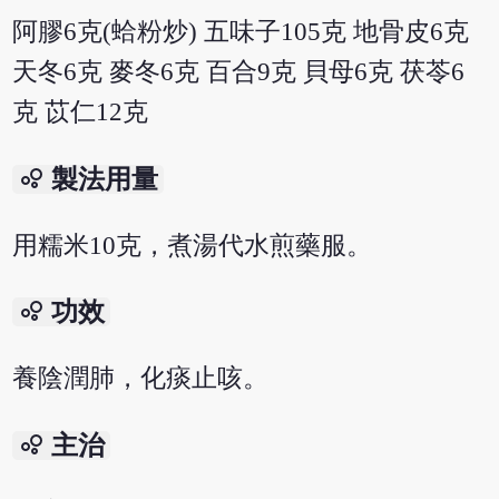
阿膠6克(蛤粉炒) 五味子105克 地骨皮6克
天冬6克 麥冬6克 百合9克 貝母6克 茯苓6
克 苡仁12克
bubble_chart
製法用量
用糯米10克，煮湯代水煎藥服。
bubble_chart
功效
養陰潤肺，化痰止咳。
bubble_chart
主治