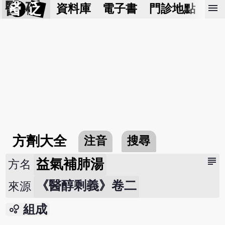
醫 砭
menu
資料庫
電子書
門診地點
預
方劑大全
注音
搜尋
subject
益氣補肺湯
方名
《醫醇剩義》卷二
來源
bubble_chart
組成