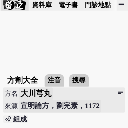
醫 砭
menu
資料庫
電子書
門診地點
預
方劑大全
注音
搜尋
subject
大川芎丸
方名
宣明論方，劉完素，1172
來源
bubble_chart
組成