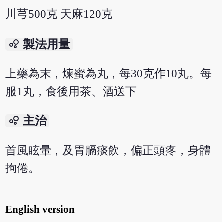
川芎500克 天麻120克
bubble_chart
製法用量
上藥為末，煉蜜為丸，每30克作10丸。每
服1丸，食後用茶、酒送下
bubble_chart
主治
首風眩暈，及胃膈痰飲，偏正頭疼，身體
拘倦。
English version