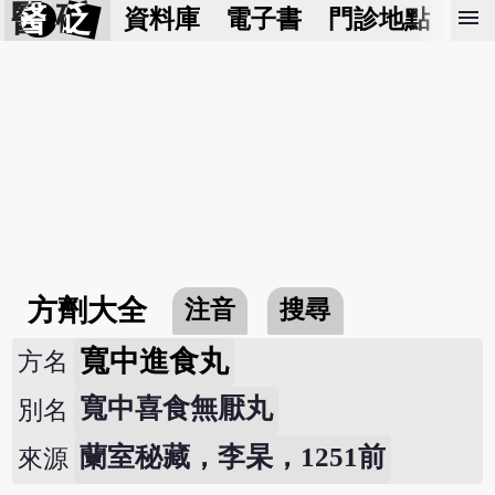
醫 砭
menu
資料庫
電子書
門診地點
預
方劑大全
注音
搜尋
寬中進食丸
方名
寬中喜食無厭丸
別名
蘭室秘藏，李杲，1251前
來源