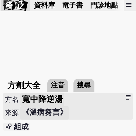
醫 砭
menu
資料庫
電子書
門診地點
預
方劑大全
注音
搜尋
subject
寬中降逆湯
方名
《溫病芻言》
來源
bubble_chart
組成