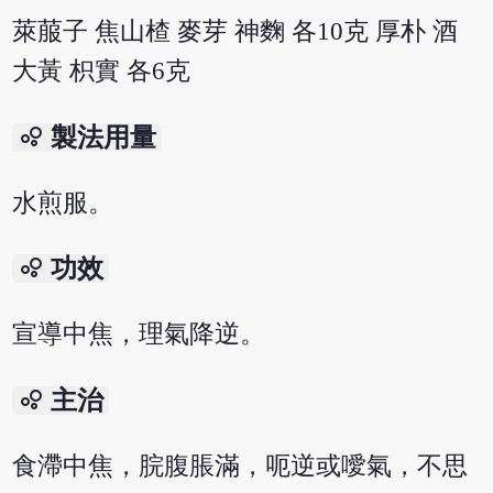
萊菔子 焦山楂 麥芽 神麴 各10克 厚朴 酒
大黃 枳實 各6克
bubble_chart
製法用量
水煎服。
bubble_chart
功效
宣導中焦，理氣降逆。
bubble_chart
主治
食滯中焦，脘腹脹滿，呃逆或噯氣，不思