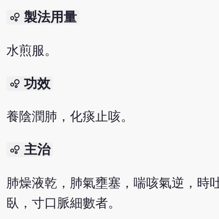
製法用量
bubble_chart
水煎服。
功效
bubble_chart
養陰潤肺，化痰止咳。
主治
bubble_chart
肺燥液乾，肺氣壅塞，喘咳氣逆，時
臥，寸口脈細數者。