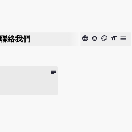
聯絡我們
language
bug_report
color_lens
format_size
menu
subject