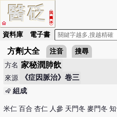
醫
砭
沈
藥
home
子
資料庫
電子書
方劑大全
注音
搜尋
家秘潤肺飲
方名
《症因脈治》卷三
來源
組成
bubble_chart
米仁 百合 杏仁 人參 天門冬 麥門冬 