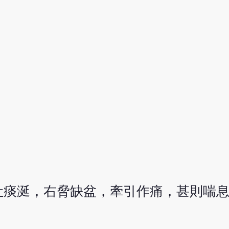
吐痰涎，右脅缺盆，牽引作痛，甚則喘