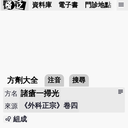
醫 砭
menu
資料庫
電子書
門診地點
預
方劑大全
注音
搜尋
subject
諸瘡一掃光
方名
《外科正宗》卷四
來源
bubble_chart
組成