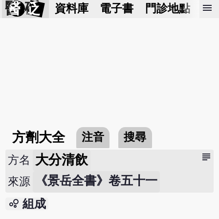
醫 砭
menu
資料庫
電子書
門診地點
預
方劑大全
注音
搜尋
subject
大分清飲
方名
《景岳全書》卷五十一
來源
bubble_chart
組成