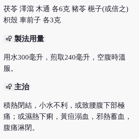
茯苓 澤瀉 木通 各6克 豬苓 梔子(或倍之)
枳殼 車前子 各3克
bubble_chart
製法用量
用水300毫升，煎取240毫升，空腹時溫
服。
bubble_chart
主治
積熱閉結，小水不利，或致腰腹下部極
痛；或濕熱下痢，黃疸溺血，邪熱蓄血，
腹痛淋閉。