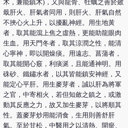
木，兼能鎮木)，又與龍骨、牡蠣之善於斂
戢肝火、肝氣者同用，則肝火、肝氣自然
不挾心火上升，以擾亂神經。用生地黃
者，取其能瀉上焦之虛熱，更能助龍眼肉
生血。用天門冬者，取其涼潤之性，能清
心寧神，即以開燥痰。用遠志、菖蒲者，
取其能開心竅，利痰涎，且能通神明。用
硃砂、鐵鏽水者，以其皆能鎮安神經，又
能定心平肝。用生麥芽者，誠以肝為將軍
之官，中寄相火，若但知斂之鎮之，或激
動其反應之力，故又加生麥芽，以將順其
性。蓋麥芽炒用能消食，生用則善舒肝
氣。至於甘松，中醫用之以清熱、開瘀、