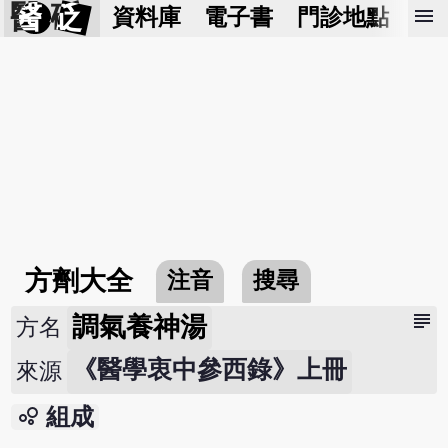
醫 砭
menu
資料庫
電子書
門診地點
預
方劑大全
注音
搜尋
subject
調氣養神湯
方名
《醫學衷中參西錄》上冊
來源
bubble_chart
組成