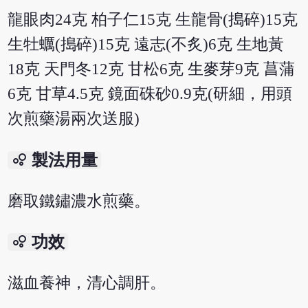
龍眼肉24克 柏子仁15克 生龍骨(搗碎)15克
生牡蠣(搗碎)15克 遠志(不炙)6克 生地黃
18克 天門冬12克 甘松6克 生麥芽9克 菖蒲
6克 甘草4.5克 鏡面硃砂0.9克(研細，用頭
次煎藥湯兩次送服)
bubble_chart
製法用量
磨取鐵鏽濃水煎藥。
bubble_chart
功效
滋血養神，清心調肝。