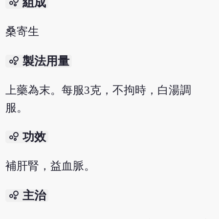
bubble_chart
組成
桑寄生
bubble_chart
製法用量
上藥為末。每服3克，不拘時，白湯調
服。
bubble_chart
功效
補肝腎，益血脈。
bubble_chart
主治