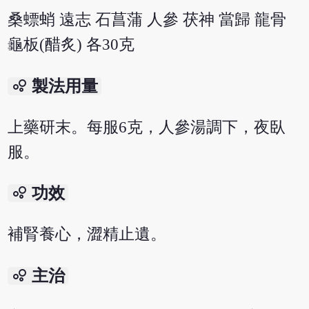
桑螵蛸 遠志 石菖蒲 人參 茯神 當歸 龍骨
龜板(醋炙) 各30克
bubble_chart
製法用量
上藥研末。每服6克，人參湯調下，夜臥
服。
bubble_chart
功效
補腎養心，澀精止遺。
bubble_chart
主治