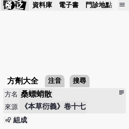
醫 砭
menu
資料庫
電子書
門診地點
預
方劑大全
注音
搜尋
subject
桑螵蛸散
方名
《本草衍義》卷十七
來源
bubble_chart
組成