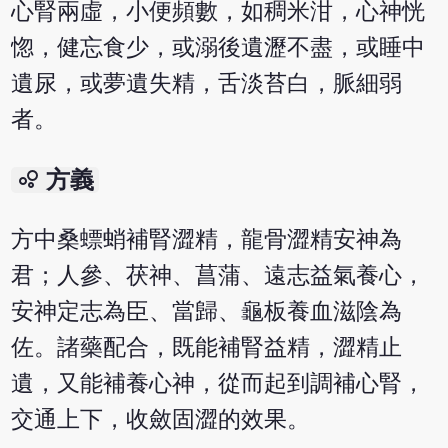
心腎兩虛，小便頻數，如稠米泔，心神恍
惚，健忘食少，或溺後遺瀝不盡，或睡中
遺尿，或夢遺失精，舌淡苔白，脈細弱
者。
bubble_chart
方義
方中桑螵蛸補腎澀精，龍骨澀精安神為
君；人參、茯神、菖蒲、遠志益氣養心，
安神定志為臣、當歸、龜板養血滋陰為
佐。諸藥配合，既能補腎益精，澀精止
遺，又能補養心神，從而起到調補心腎，
交通上下，收斂固澀的效果。