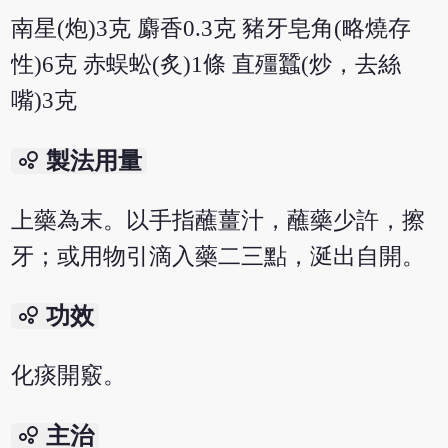
南星(炮)3克 麝香0.3克 豬牙皂角(略燒存
性)6克 赤蜈蚣(炙)1條 直殭蠶(炒，去絲
嘴)3克
bubble_chart
製法用量
上藥為末。以手指蘸薑汁，蘸藥少許，擦
牙；或用物引滴入藥二三點，涎出自開。
bubble_chart
功效
化痰開竅。
bubble_chart
主治