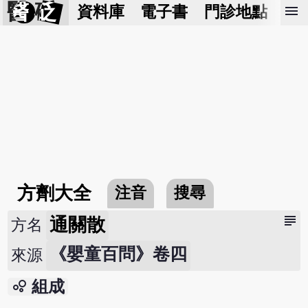
醫 砭
menu
資料庫
電子書
門診地點
預
方劑大全
注音
搜尋
subject
通關散
方名
《嬰童百問》卷四
來源
bubble_chart
組成