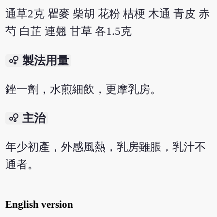
通草2克 瞿麥 柴胡 花粉 桔梗 木通 青皮 赤
芍 白芷 連翹 甘草 各1.5克
bubble_chart
製法用量
銼一劑，水煎細飲，更摩乳房。
bubble_chart
主治
年少初產，外感風熱，乳房雖脹，乳汁不
通者。
English version