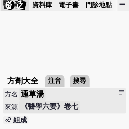
醫 砭
menu
資料庫
電子書
門診地點
預
方劑大全
注音
搜尋
subject
通草湯
方名
《醫學六要》卷七
來源
bubble_chart
組成