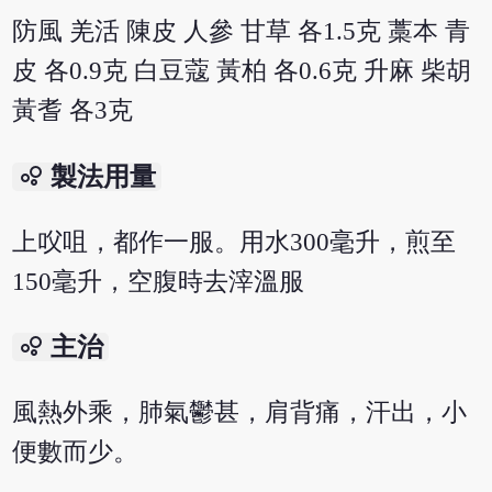
防風 羌活 陳皮 人參 甘草 各1.5克 藁本 青
皮 各0.9克 白豆蔻 黃柏 各0.6克 升麻 柴胡
黃耆 各3克
bubble_chart
製法用量
上㕮咀，都作一服。用水300毫升，煎至
150毫升，空腹時去滓溫服
bubble_chart
主治
風熱外乘，肺氣鬱甚，肩背痛，汗出，小
便數而少。