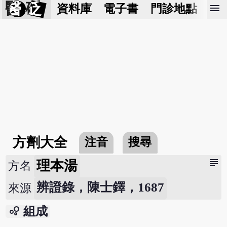
醫 砭
menu
資料庫
電子書
門診地點
預
方劑大全
注音
搜尋
subject
理本湯
方名
辨證錄，陳士鐸，1687
來源
bubble_chart
組成