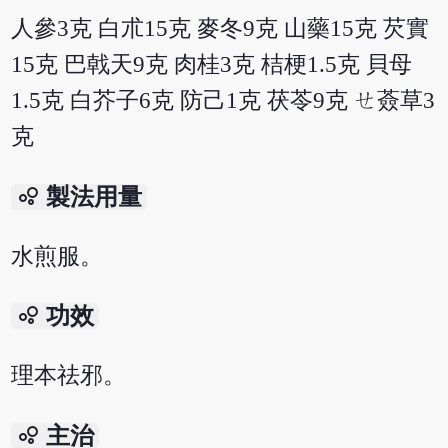
人參3克 白朮15克 麥冬9克 山藥15克 芡實
15克 巴戟天9克 肉桂3克 桔梗1.5克 貝母
1.5克 白芥子6克 防己1克 茯苓9克 ㄝ薟草3
克
bubble_chart
製法用量
水煎服。
bubble_chart
功效
理本祛邪。
bubble_chart
主治