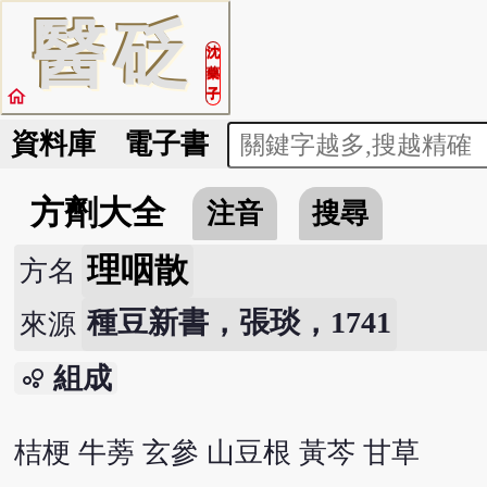
醫
砭
沈
藥
home
子
資料庫
電子書
方劑大全
注音
搜尋
理咽散
方名
種豆新書，張琰，1741
來源
組成
bubble_chart
桔梗 牛蒡 玄參 山豆根 黃芩 甘草