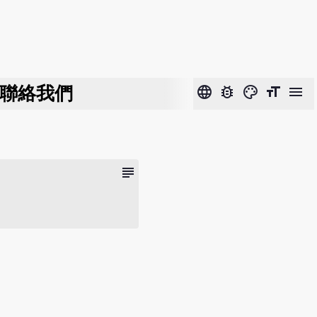
聯絡我們
language
bug_report
color_lens
format_size
menu
subject