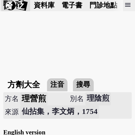
醫 砭
menu
資料庫
電子書
門診地點
預
方劑大全
注音
搜尋
理營煎
理陰煎
方名
別名
仙拈集，李文炳，1754
來源
English version