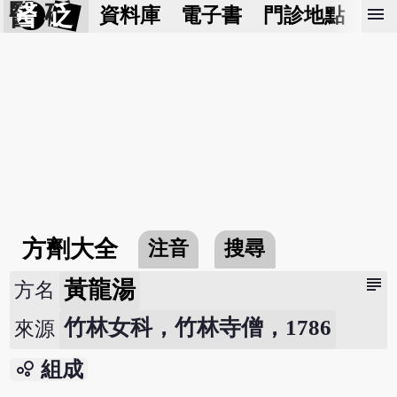
醫 砭
menu
資料庫
電子書
門診地點
預
方劑大全
注音
搜尋
subject
黃龍湯
方名
竹林女科，竹林寺僧，1786
來源
bubble_chart
組成