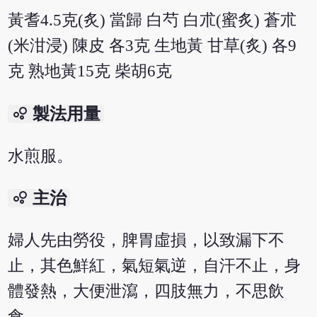
黃耆4.5克(炙) 當歸 白芍 白朮(蜜炙) 蒼朮
(米泔浸) 陳皮 各3克 生地黃 甘草(炙) 各9
克 熟地黃15克 柴胡6克
bubble_chart
製法用量
水煎服。
bubble_chart
主治
婦人先由勞役，脾胃虛損，以致漏下不
止，其色鮮紅，氣短氣逆，自汗不止，身
體發熱，大便泄瀉，四肢無力，不思飲
食。