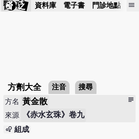
醫 砭
menu
資料庫
電子書
門診地點
預
方劑大全
注音
搜尋
subject
黃金散
方名
《赤水玄珠》卷九
來源
bubble_chart
組成