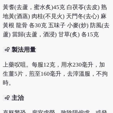
黃耆(去蘆，蜜水炙)45克 白茯苓(去皮) 熟
地黃(酒蒸) 肉桂(不見火) 天門冬(去心) 麻
黃根 龍骨 各30克 五味子 小麥(炒) 防風(去
蘆) 當歸(去蘆，酒浸) 甘草(炙) 各15克
bubble_chart
製法用量
上藥㕮咀。每服12克，用水230毫升，加
生薑5片，煎至160毫升，去滓溫服，不拘
時。
bubble_chart
主治
喜怒驚恐，房室虛勞，致陰陽偏虛，或發