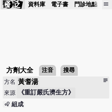
醫 砭
menu
資料庫
電子書
門診地點
預
方劑大全
注音
搜尋
subject
黃耆湯
方名
《重訂嚴氏濟生方》
來源
bubble_chart
組成