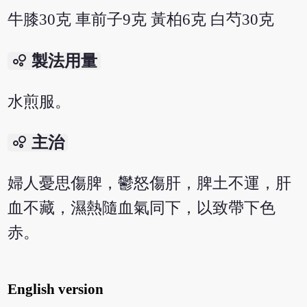
牛膝30克 車前子9克 黃柏6克 白芍30克
bubble_chart
製法用量
水煎服。
bubble_chart
主治
婦人憂思傷脾，鬱怒傷肝，脾土不運，肝
血不藏，濕熱隨血氣同下，以致帶下色
赤。
English version