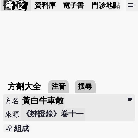
醫 砭
menu
資料庫
電子書
門診地點
預
方劑大全
注音
搜尋
subject
黃白牛車散
方名
《辨證錄》卷十一
來源
bubble_chart
組成