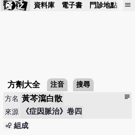
醫 砭
menu
資料庫
電子書
門診地點
預
方劑大全
注音
搜尋
subject
黃芩瀉白散
方名
《症因脈治》卷四
來源
bubble_chart
組成