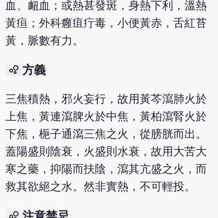
血、衄血；或熱甚發斑，身熱下利，溫熱
黃疸；外科癰疽疔毒，小便黃赤，舌紅苔
黃，脈數有力。
bubble_chart
方義
三焦積熱，邪火妄行，故用黃芩瀉肺火於
上焦，黃連瀉脾火於中焦，黃柏瀉腎火於
下焦，梔子通瀉三焦之火，從膀胱而出。
蓋陽盛則陰衰，火盛則水衰，故用大苦大
寒之藥，抑陽而扶陰，瀉其亢盛之火，而
救其欲絕之水。然非實熱，不可輕投。
bubble_chart
注意禁忌