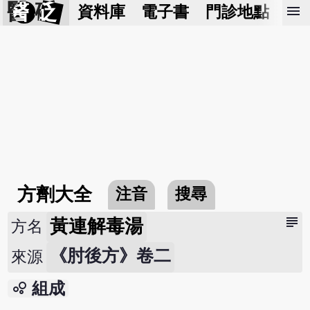
醫 砭
menu
資料庫
電子書
門診地點
預
方劑大全
注音
搜尋
subject
黃連解毒湯
方名
《肘後方》卷二
來源
bubble_chart
組成