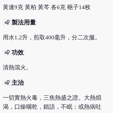
黃連9克 黃柏 黃芩 各6克 梔子14枚
bubble_chart
製法用量
用水1.2升，煎取400毫升，分二次服。
bubble_chart
功效
清熱瀉火。
bubble_chart
主治
一切實熱火毒，三焦熱盛之證。大熱煩
渴，口燥咽乾，錯語，不眠；或熱病吐