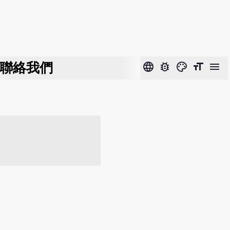
聯絡我們
language
bug_report
color_lens
format_size
menu