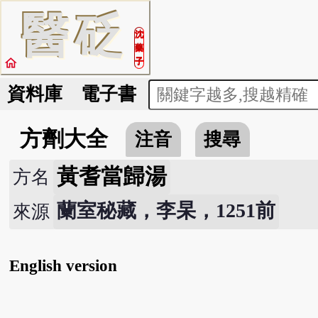
醫
砭
沈
藥
home
子
資料庫
電子書
方劑大全
注音
搜尋
黃耆當歸湯
方名
蘭室秘藏，李杲，1251前
來源
English version