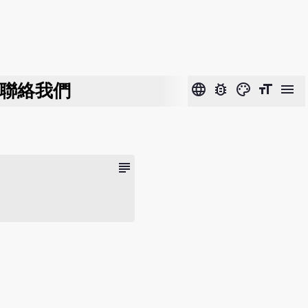
聯絡我們
language
bug_report
color_lens
format_size
menu
subject