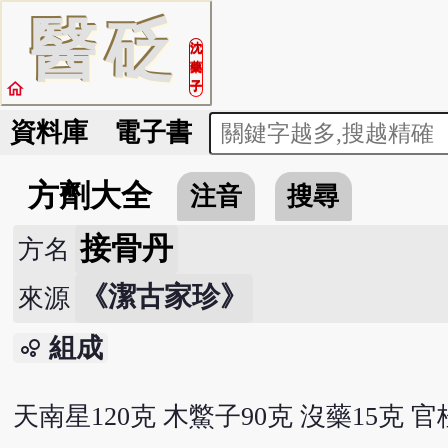
醫
砭
沈
藥
home
子
資料庫
電子書
方劑大全
注音
搜尋
接骨丹
方名
《潔古家珍》
來源
組成
bubble_chart
天南星120克 木鱉子90克 沒藥15克 官