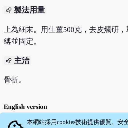
製法用量
bubble_chart
上為細末。用生薑500克，去皮爛研
縛並固定。
主治
bubble_chart
骨折。
English version
本網站採用cookies技術提供優質、安