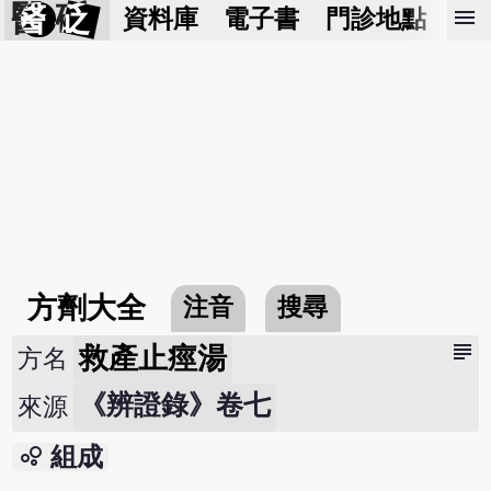
醫 砭
menu
資料庫
電子書
門診地點
預
方劑大全
注音
搜尋
subject
救產止痙湯
方名
《辨證錄》卷七
來源
bubble_chart
組成