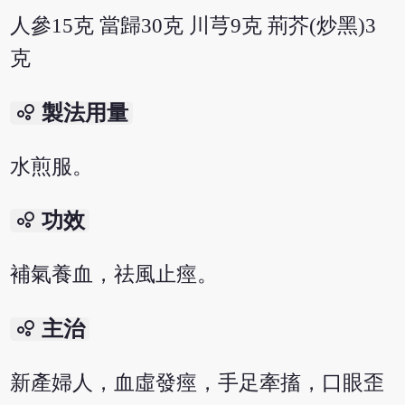
人參15克 當歸30克 川芎9克 荊芥(炒黑)3
克
bubble_chart
製法用量
水煎服。
bubble_chart
功效
補氣養血，祛風止痙。
bubble_chart
主治
新產婦人，血虛發痙，手足牽搐，口眼歪