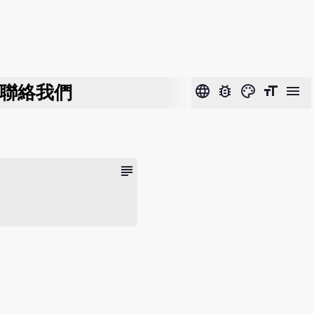
聯絡我們
language
bug_report
color_lens
format_size
menu
subject