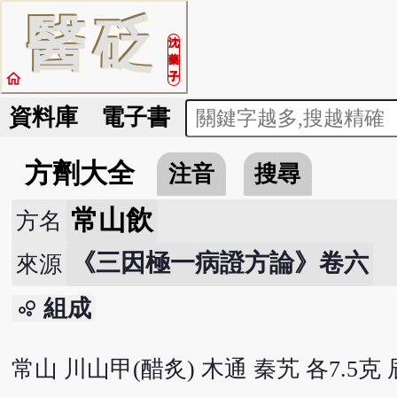
醫
砭
沈
藥
home
子
資料庫
電子書
方劑大全
注音
搜尋
常山飲
方名
《三因極一病證方論》卷六
來源
組成
bubble_chart
常山 川山甲(醋炙) 木通 秦艽 各7.5克 辰