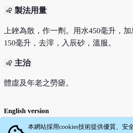
製法用量
bubble_chart
上銼為散，作一劑。用水450毫升，加
150毫升，去滓，入辰砂，溫服。
主治
bubble_chart
體虛及年老之勞瘧。
English version
本網站採用cookies技術提供優質、安