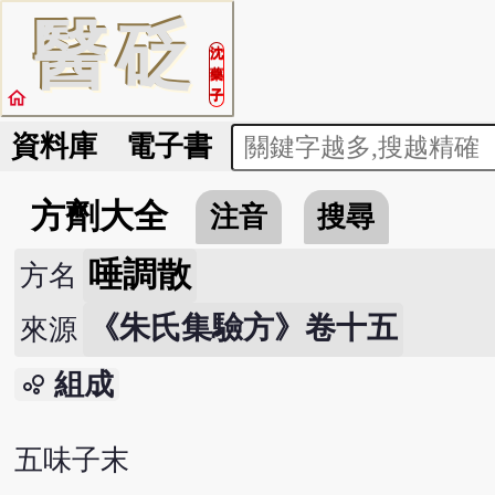
醫
砭
沈
藥
home
子
資料庫
電子書
方劑大全
注音
搜尋
唾調散
方名
《朱氏集驗方》卷十五
來源
組成
bubble_chart
五味子末