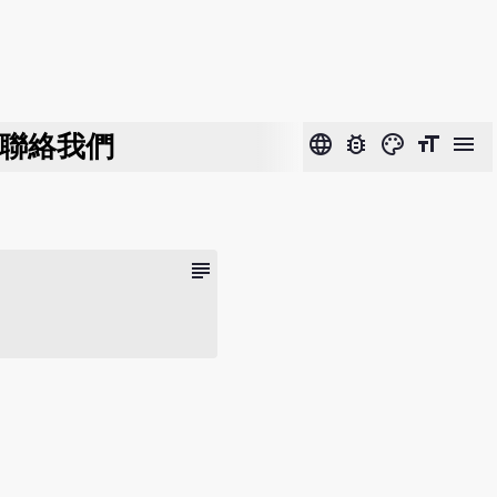
聯絡我們
language
bug_report
color_lens
format_size
menu
subject