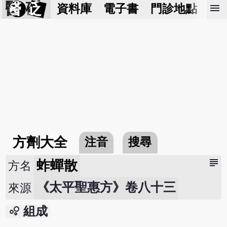
醫 砭
menu
資料庫
電子書
門診地點
預
方劑大全
注音
搜尋
subject
蚱蟬散
方名
《太平聖惠方》卷八十三
來源
bubble_chart
組成