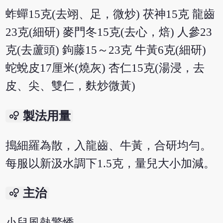
蚱蟬15克(去翊、足，微炒) 茯神15克 龍齒
23克(細研) 麥門冬15克(去心，焙) 人參23
克(去蘆頭) 鉤藤15～23克 牛黃6克(細研)
蛇蛻皮17厘米(燒灰) 杏仁15克(湯浸，去
皮、尖、雙仁，麩炒微黃)
bubble_chart
製法用量
搗細羅為散，入龍齒、牛黃，合研均勻。
每服以新汲水調下1.5克，量兒大小加減。
bubble_chart
主治
小兒風熱驚悸。