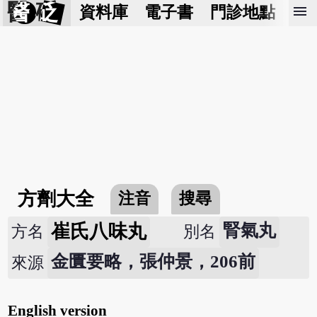
醫 砭
menu
資料庫
電子書
門診地點
預
方劑大全
注音
搜尋
崔氏八味丸
腎氣丸
方名
別名
金匱要略，張仲景，206前
來源
English version