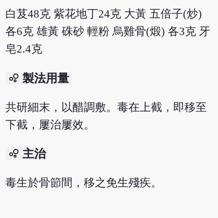
白芨48克 紫花地丁24克 大黃 五倍子(炒)
各6克 雄黃 硃砂 輕粉 烏雞骨(煅) 各3克 牙
皂2.4克
bubble_chart
製法用量
共研細末，以醋調敷。毒在上截，即移至
下截，屢治屢效。
bubble_chart
主治
毒生於骨節間，移之免生殘疾。