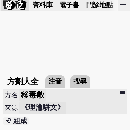
醫 砭
menu
資料庫
電子書
門診地點
預
方劑大全
注音
搜尋
subject
移毒散
方名
《理瀹駢文》
來源
bubble_chart
組成