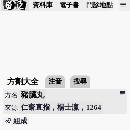
醫 砭
menu
資料庫
電子書
門診地點
預
方劑大全
注音
搜尋
subject
豬臟丸
方名
仁齋直指，楊士瀛，1264
來源
bubble_chart
組成