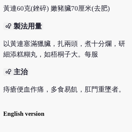
黃連60克(銼碎) 嫩豬臟70厘米(去肥)
bubble_chart
製法用量
以黃連塞滿獵臟，扎兩頭，煮十分爛，研
細添糕糊丸，如梧桐子大。每服
bubble_chart
主治
痔瘡便血作痛，多食易飢，肛門重墜者。
English version