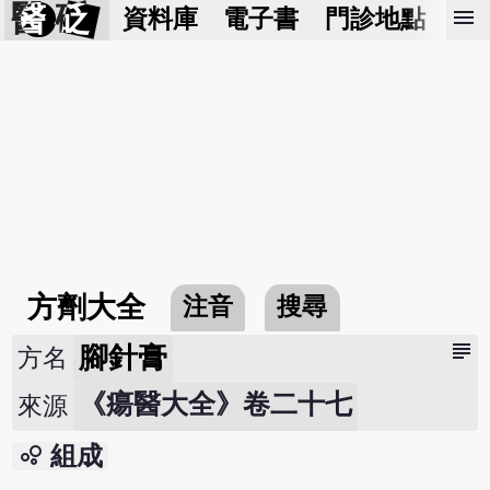
醫 砭
menu
資料庫
電子書
門診地點
預
方劑大全
注音
搜尋
subject
腳針膏
方名
《瘍醫大全》卷二十七
來源
bubble_chart
組成