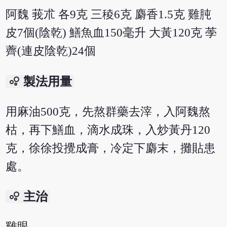
阿魏 莪朮 各9克 三稜6克 麝香1.5克 雞肫
皮7個(陰乾) 鱔魚血150毫升 大黃120克 荸
薺(連皮陰乾)24個
bubble_chart
製法用量
用麻油500克，先熬群藥去滓，入阿魏熬
枯，再下鱔血，滴水成珠，入炒黃丹120
克，徐徐投攪成膏，冷定下麝末，攤貼患
處。
bubble_chart
主治
雞眼。