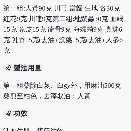
第一組:大黃90克 川芎 當歸 生地 各30克
紅花9克 川連9克第二組:地鱉蟲30克 血竭
15克 象皮15克 龍骨9克 海螵蛸9克 真珠6
克 乳香15克(去油) 沒藥15克(去油) 人參6
克
bubble_chart
製法用量
第一組藥除白芨、白蘞外，用麻油500克
熬煎至枯色，去滓取油；入黃
bubble_chart
功效
活血生肌，接筋續骨。