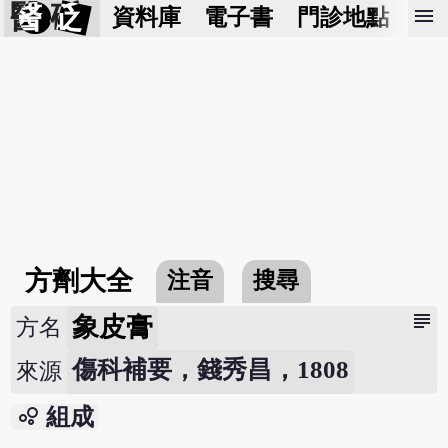
醫 砭
menu
資料庫
電子書
門診地點
預
方劑大全
注音
搜尋
subject
象皮膏
方名
傷科補要，錢秀昌，1808
來源
bubble_chart
組成