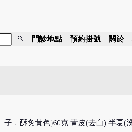
search
門診地點
預約掛號
關於
子，酥炙黃色)60克 青皮(去白) 半夏(