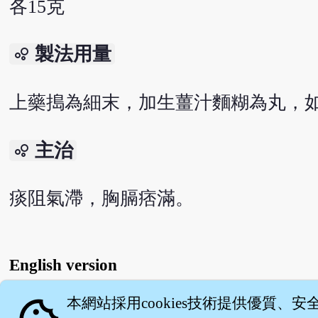
各15克
製法用量
bubble_chart
上藥搗為細末，加生薑汁麵糊為丸，如
主治
bubble_chart
痰阻氣滯，胸膈痞滿。
English version
本網站採用cookies技術提供優質、安