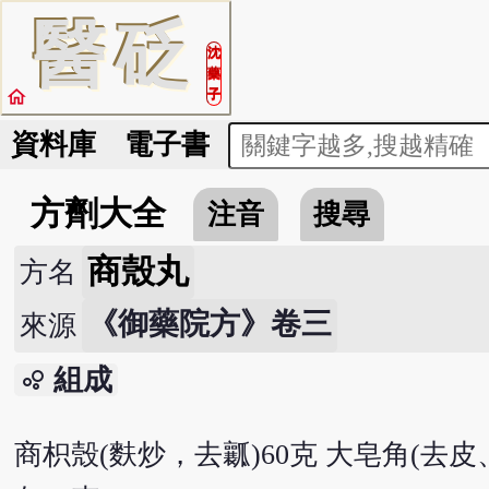
醫
砭
沈
藥
home
子
資料庫
電子書
方劑大全
注音
搜尋
商殼丸
方名
《御藥院方》卷三
來源
組成
bubble_chart
商枳殼(麩炒，去瓤)60克 大皂角(去皮、