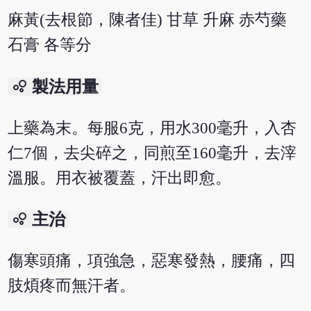
麻黃(去根節，陳者佳) 甘草 升麻 赤芍藥
石膏 各等分
bubble_chart
製法用量
上藥為末。每服6克，用水300毫升，入杏
仁7個，去尖碎之，同煎至160毫升，去滓
溫服。用衣被覆蓋，汗出即愈。
bubble_chart
主治
傷寒頭痛，項強急，惡寒發熱，腰痛，四
肢煩疼而無汗者。