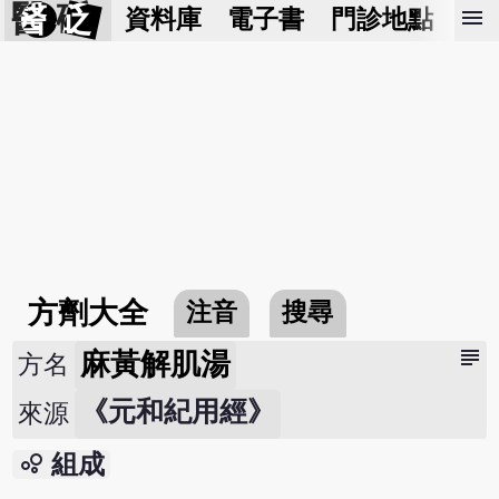
醫 砭
menu
資料庫
電子書
門診地點
預
方劑大全
注音
搜尋
subject
麻黃解肌湯
方名
《元和紀用經》
來源
bubble_chart
組成