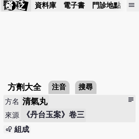
醫 砭
menu
資料庫
電子書
門診地點
預
方劑大全
注音
搜尋
subject
清氣丸
方名
《丹台玉案》卷三
來源
bubble_chart
組成