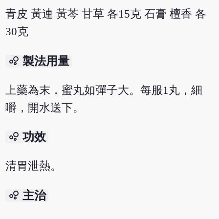
青皮 黃連 黃芩 甘草 各15克 石膏 檀香 各
30克
bubble_chart
製法用量
上藥為末，蜜丸如彈子大。每服1丸，細
嚼，開水送下。
bubble_chart
功效
清胃泄熱。
bubble_chart
主治