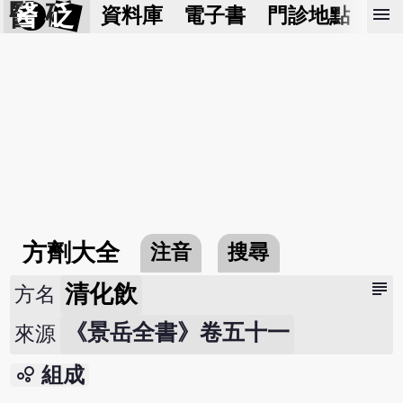
醫 砭
menu
資料庫
電子書
門診地點
預
方劑大全
注音
搜尋
subject
清化飲
方名
《景岳全書》卷五十一
來源
bubble_chart
組成