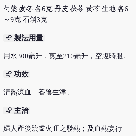
芍藥 麥冬 各6克 丹皮 茯苓 黃芩 生地 各6
～9克 石斛3克
bubble_chart
製法用量
用水300毫升，煎至210毫升，空腹時服。
bubble_chart
功效
清熱涼血，養陰生津。
bubble_chart
主治
婦人產後陰虛火旺之發熱；及血熱妄行