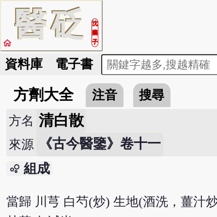
醫
砭
沈
藥
home
子
資料庫
電子書
方劑大全
注音
搜尋
清白散
方名
《古今醫鑒》卷十一
來源
組成
bubble_chart
當歸 川芎 白芍(炒) 生地(酒洗，薑汁炒