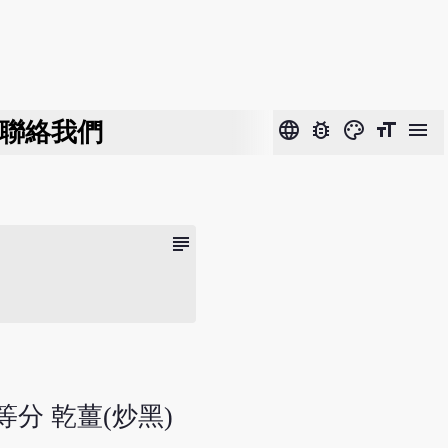
聯絡我們
language
bug_report
color_lens
format_size
menu
subject
等分 乾薑(炒黑)