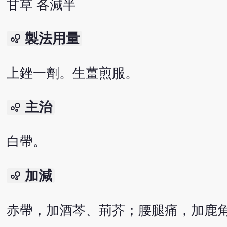
甘草 各減半
製法用量
bubble_chart
上銼一劑。生薑煎服。
主治
bubble_chart
白帶。
加減
bubble_chart
赤帶，加酒芩、荊芥；腰腿痛，加鹿