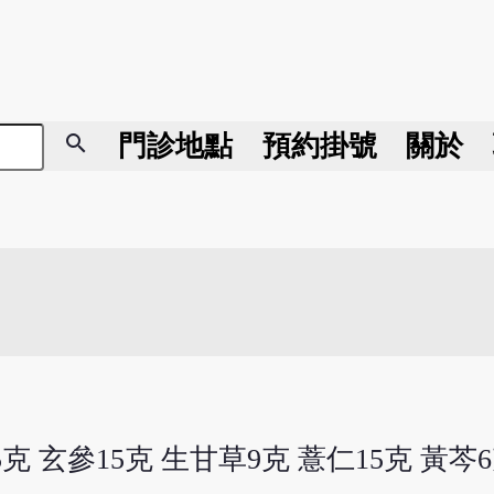
search
門診地點
預約掛號
關於
5克 玄參15克 生甘草9克 薏仁15克 黃芩