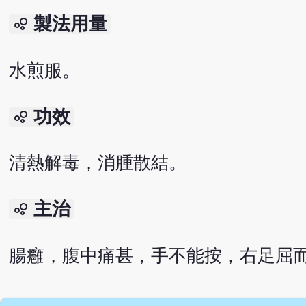
製法用量
bubble_chart
水煎服。
功效
bubble_chart
清熱解毒，消腫散結。
主治
bubble_chart
腸癰，腹中痛甚，手不能按，右足屈