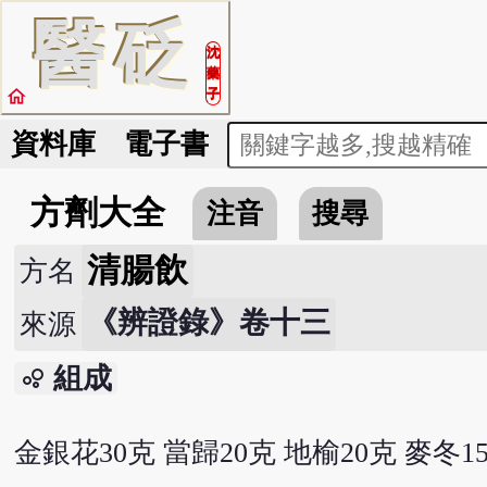
醫
砭
沈
藥
home
子
資料庫
電子書
方劑大全
注音
搜尋
清腸飲
方名
《辨證錄》卷十三
來源
組成
bubble_chart
金銀花30克 當歸20克 地榆20克 麥冬1