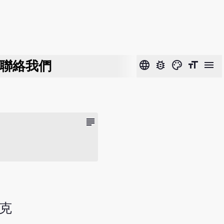
聯絡我們
language
bug_report
color_lens
format_size
menu
subject
6克