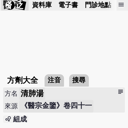
醫 砭
menu
資料庫
電子書
門診地點
預
方劑大全
注音
搜尋
subject
清肺湯
方名
《醫宗金鑒》卷四十一
來源
bubble_chart
組成