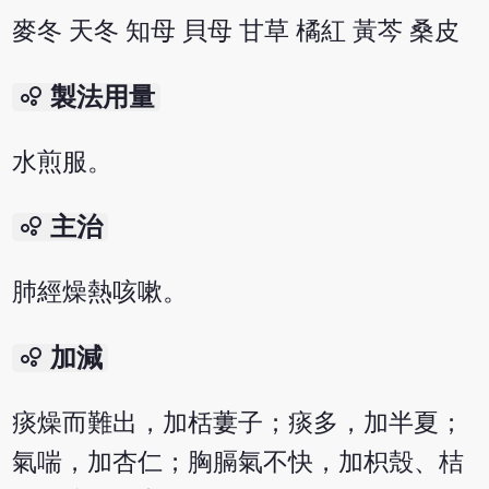
麥冬 天冬 知母 貝母 甘草 橘紅 黃芩 桑皮
bubble_chart
製法用量
水煎服。
bubble_chart
主治
肺經燥熱咳嗽。
bubble_chart
加減
痰燥而難出，加栝蔞子；痰多，加半夏；
氣喘，加杏仁；胸膈氣不快，加枳殼、桔