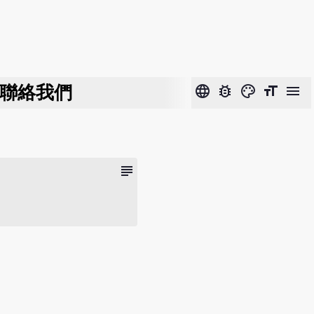
聯絡我們
language
bug_report
color_lens
format_size
menu
subject