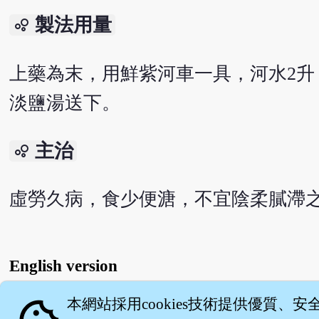
製法用量
bubble_chart
上藥為末，用鮮紫河車一具，河水2升
淡鹽湯送下。
主治
bubble_chart
虛勞久病，食少便溏，不宜陰柔膩滯
English version
本網站採用cookies技術提供優質、安