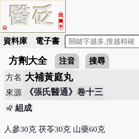
醫
砭
沈
藥
home
子
資料庫
電子書
方劑大全
注音
搜尋
大補黃庭丸
方名
《張氏醫通》卷十三
來源
組成
bubble_chart
人參30克 茯苓30克 山藥60克