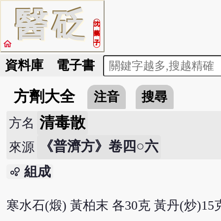
醫
砭
沈
藥
home
子
資料庫
電子書
方劑大全
注音
搜尋
清毒散
方名
《普濟方》卷四○六
來源
組成
bubble_chart
寒水石(煅) 黃柏末 各30克 黃丹(炒)15