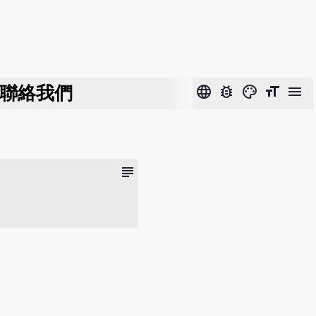
聯絡我們
language
bug_report
color_lens
format_size
menu
subject