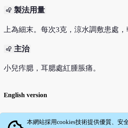
製法用量
bubble_chart
上為細末。每次3克，涼水調敷患處，
主治
bubble_chart
小兒痄腮，耳腮處紅腫脹痛。
English version
關
本網站採用cookies技術提供優質、安