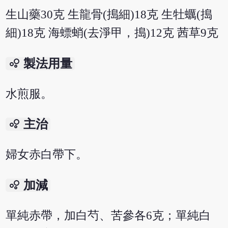
生山藥30克 生龍骨(搗細)18克 生牡蠣(搗
細)18克 海螵蛸(去淨甲，搗)12克 茜草9克
bubble_chart
製法用量
水煎服。
bubble_chart
主治
婦女赤白帶下。
bubble_chart
加減
單純赤帶，加白芍、苦參各6克；單純白