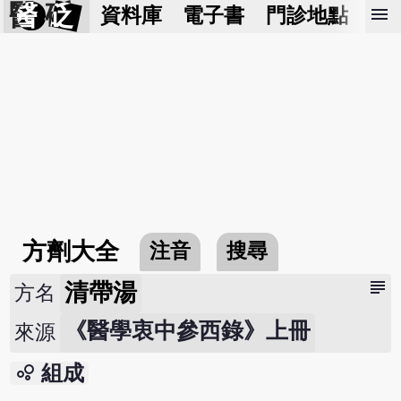
醫 砭
menu
資料庫
電子書
門診地點
預
方劑大全
注音
搜尋
subject
清帶湯
方名
《醫學衷中參西錄》上冊
來源
bubble_chart
組成