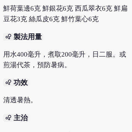
鮮荷葉邊6克 鮮銀花6克 西瓜翠衣6克 鮮扁
豆花3克 絲瓜皮6克 鮮竹葉心6克
bubble_chart
製法用量
用水400毫升，煮取200毫升，日二服。或
煎湯代茶，預防暑病。
bubble_chart
功效
清透暑熱。
bubble_chart
主治