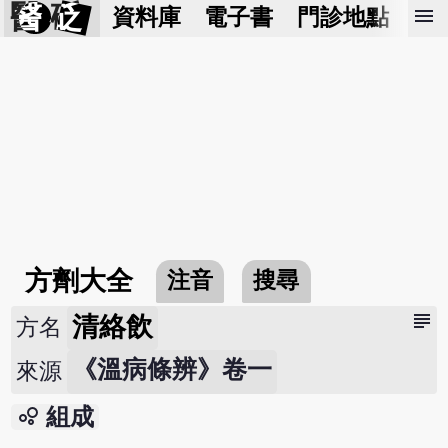
醫 砭
menu
資料庫
電子書
門診地點
預
方劑大全
注音
搜尋
subject
清絡飲
方名
《溫病條辨》卷一
來源
bubble_chart
組成