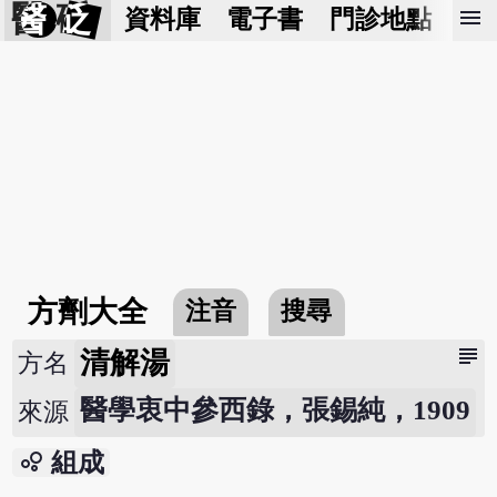
醫 砭
menu
資料庫
電子書
門診地點
預
方劑大全
注音
搜尋
subject
清解湯
方名
醫學衷中參西錄，張錫純，1909
來源
bubble_chart
組成