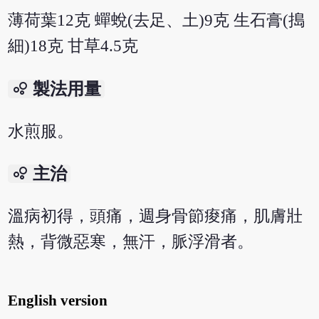
薄荷葉12克 蟬蛻(去足、土)9克 生石膏(搗
細)18克 甘草4.5克
bubble_chart
製法用量
水煎服。
bubble_chart
主治
溫病初得，頭痛，週身骨節痠痛，肌膚壯
熱，背微惡寒，無汗，脈浮滑者。
English version