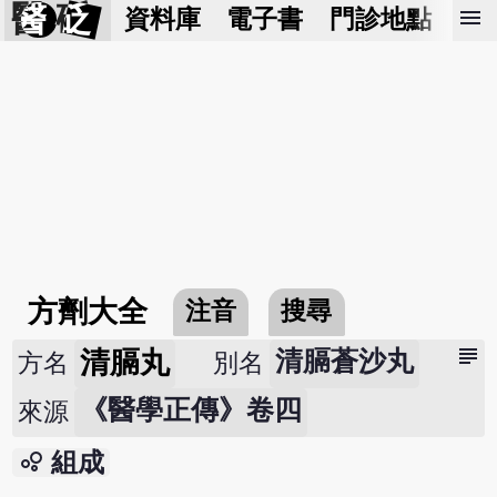
醫 砭
menu
資料庫
電子書
門診地點
預
方劑大全
注音
搜尋
subject
清膈丸
清膈蒼沙丸
方名
別名
《醫學正傳》卷四
來源
bubble_chart
組成