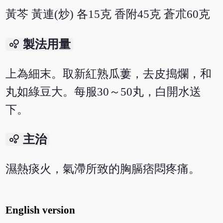
黃芩 黃連(炒) 各15克 香附45克 蒼朮60克
bubble_chart
製法用量
上為細末。取新紅熟瓜蔞，去皮搗爛，和
丸如綠豆大。每服30～50丸，白開水送
下。
bubble_chart
主治
濕熱痰火，氣滯所致的胸膈痞悶疼痛。
English version