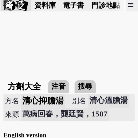
醫 砭
menu
資料庫
電子書
門診地點
預
方劑大全
注音
搜尋
清心抑膽湯
清心溫膽湯
方名
別名
萬病回春，龔廷賢，1587
來源
English version