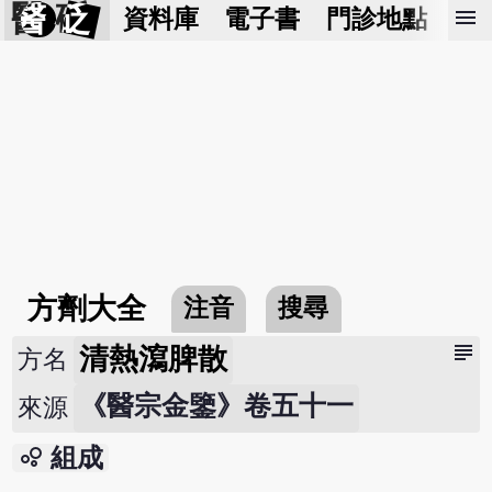
醫 砭
menu
資料庫
電子書
門診地點
預
方劑大全
注音
搜尋
subject
清熱瀉脾散
方名
《醫宗金鑒》卷五十一
來源
bubble_chart
組成