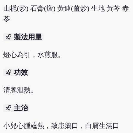
山梔(炒) 石膏(煅) 黃連(薑炒) 生地 黃芩 赤
苓
bubble_chart
製法用量
燈心為引，水煎服。
bubble_chart
功效
清脾泄熱。
bubble_chart
主治
小兒心腫蘊熱，致患鵝口，白屑生滿口