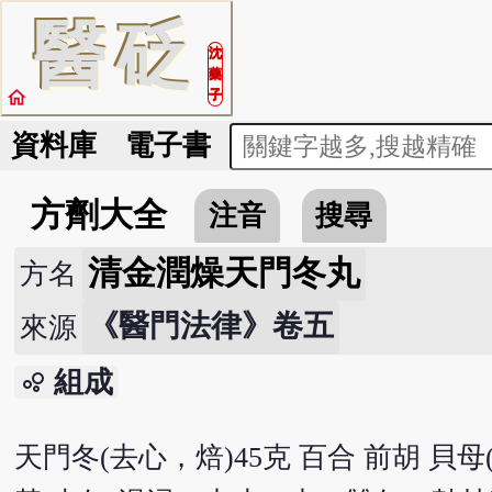
醫
砭
沈
藥
home
子
資料庫
電子書
方劑大全
注音
搜尋
清金潤燥天門冬丸
方名
《醫門法律》卷五
來源
組成
bubble_chart
天門冬(去心，焙)45克 百合 前胡 貝母