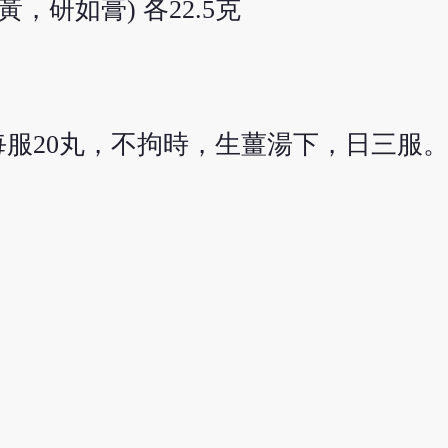
，研如膏) 各22.5克
服20丸，不拘時，生薑湯下，日三服