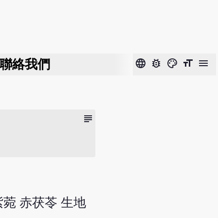
聯絡我們
language
bug_report
color_lens
format_size
menu
subject
紫菀 赤茯苓 生地