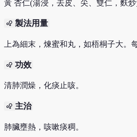
黃 杏仁(湯浸，去皮、尖、雙仁，麩炒黃
製法用量
bubble_chart
上為細末，煉蜜和丸，如梧桐子大。每
功效
bubble_chart
清肺潤燥，化痰止咳。
主治
bubble_chart
肺臟壅熱，咳嗽痰稠。