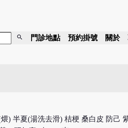
search
門診地點
預約掛號
關於
(煨) 半夏(湯洗去滑) 桔梗 桑白皮 防己 